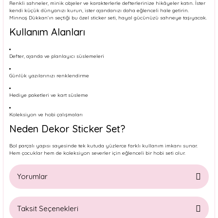
Renkli sahneler, minik objeler ve karakterlerle defterlerinize hikâyeler katın. İster
kendi küçük dünyanızı kurun, ister ajandanızı daha eğlenceli hale getirin.
Minnoş Dükkan’ın seçtiği bu özel sticker seti, hayal gücünüzü sahneye taşıyacak.
Kullanım Alanları
Defter, ajanda ve planlayıcı süslemeleri
Günlük yazılarınızı renklendirme
Hediye paketleri ve kart süsleme
Koleksiyon ve hobi çalışmaları
Neden Dekor Sticker Set?
Bol parçalı yapısı sayesinde tek kutuda yüzlerce farklı kullanım imkanı sunar.
Hem çocuklar hem de koleksiyon severler için eğlenceli bir hobi seti olur.
Yorumlar
Taksit Seçenekleri