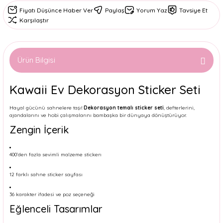
Fiyatı Düşünce Haber Ver
Paylaş
Yorum Yaz
Tavsiye Et
Karşılaştır
Ürün Bilgisi
Kawaii Ev Dekorasyon Sticker Seti
Hayal gücünü sahnelere taşı!
Dekorasyon temalı sticker seti
, defterlerini,
ajandalarını ve hobi çalışmalarını bambaşka bir dünyaya dönüştürüyor.
Zengin İçerik
400’den fazla sevimli malzeme stickerı
12 farklı sahne sticker sayfası
36 karakter ifadesi ve poz seçeneği
Eğlenceli Tasarımlar