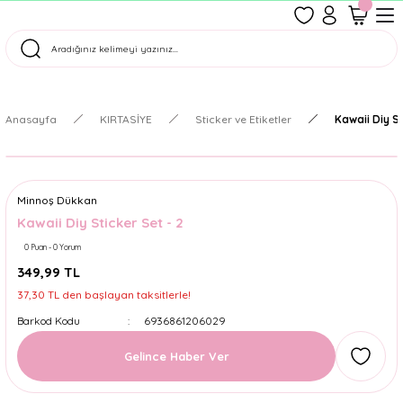
1500 TL Üzeri Ücretsiz Kargo
Tüm Siparişler Aynı Gün Kargoda!
Türkiye'nin En Eğlenceli Kırtasiyesi!
Anasayfa
KIRTASİYE
Sticker ve Etiketler
Kawaii Diy St
Minnoş Dükkan
Kawaii Diy Sticker Set - 2
0 Puan - 0 Yorum
349,99 TL
37,30 TL den başlayan taksitlerle!
Barkod Kodu
6936861206029
Gelince Haber Ver