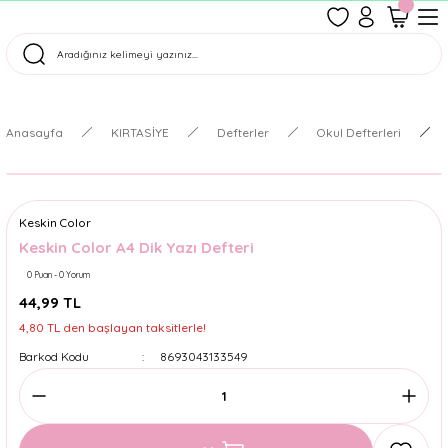
1500 TL Üzeri Ücretsiz Kargo
Tüm Siparişler Aynı Gün Kargoda!
Türkiye'nin En Eğlenceli Kırtasiyesi!
Anasayfa
KIRTASİYE
Defterler
Okul Defterleri
Keskin Color
Keskin Color A4 Dik Yazı Defteri
0 Puan - 0 Yorum
44,99 TL
4,80 TL den başlayan taksitlerle!
Barkod Kodu
8693043133549