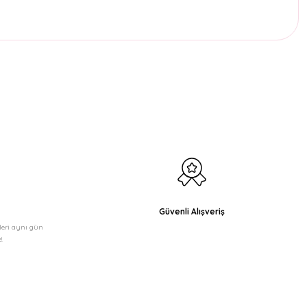
etebilirsiniz.
Güvenli Alışveriş
şleri aynı gün
!