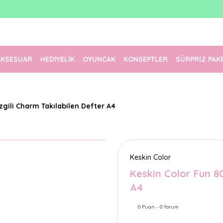
1500 TL Üzeri Ücretsiz Kargo
Tüm Siparişler Aynı Gün Kargoda!
Türkiye'nin En Eğlenceli Kırtasiyesi!
AKSESUAR
HEDİYELİK
OYUNCAK
KONSEPTLER
SÜRPRİZ PAK
zgili Charm Takılabilen Defter A4
Keskin Color
Keskin Color Fun 8
A4
0 Puan - 0 Yorum