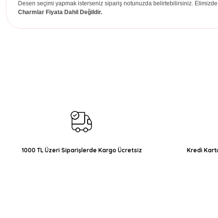
Desen seçimi yapmak isterseniz sipariş notunuzda belirtebilirsiniz. Elimizde
Charmlar Fiyata Dahil Değildir.
Bu ürünün fiyat bilgisi, resim, ürün açıklamalarında ve diğer konul
Görüş ve önerileriniz için teşekkür ederiz.
Ürün resmi kalitesiz, bozuk veya görüntülenemiyor.
Ürün açıklamasında eksik bilgiler bulunuyor.
Ürün bilgilerinde hatalar bulunuyor.
Ürün fiyatı diğer sitelerden daha pahalı.
Bu ürüne benzer farklı alternatifler olmalı.
1000 TL Üzeri Siparişlerde Kargo Ücretsiz
Kredi Kart