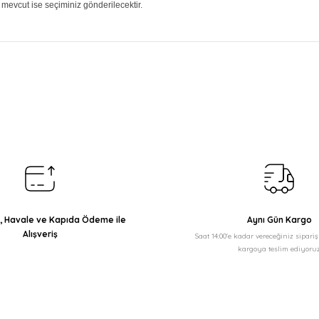
 mevcut ise seçiminiz gönderilecektir.
arda yetersiz gördüğünüz noktaları öneri formunu kullanarak tarafımıza il
Bu ürüne ilk yorumu siz yapın!
Yorum Yaz
ı, Havale ve Kapıda Ödeme ile
Aynı Gün Kargo
Alışveriş
Saat 14:00'e kadar vereceğiniz sipari
kargoya teslim ediyoruz
Gönder