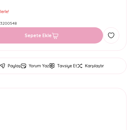
erle!
43200548
Sepete Ekle
Paylaş
Yorum Yaz
Tavsiye Et
Karşılaştır