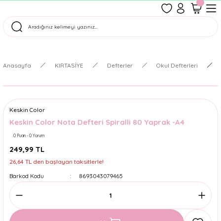
1500 TL Üzeri Ücretsiz Kargo
Tüm Siparişler Aynı Gün Kargoda!
Türkiye'nin En Eğlenceli Kırtasiyesi!
Anasayfa
KIRTASİYE
Defterler
Okul Defterleri
Keskin Color
Keskin Color Nota Defteri Spiralli 80 Yaprak -A4
0 Puan - 0 Yorum
249,99 TL
26,64 TL den başlayan taksitlerle!
Barkod Kodu
8693043079465