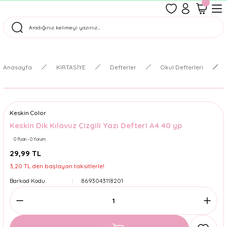
1500 TL Üzeri Ücretsiz Kargo
Tüm Siparişler Aynı Gün Kargoda!
Türkiye'nin En Eğlenceli Kırtasiyesi!
Anasayfa
KIRTASİYE
Defterler
Okul Defterleri
Keskin Color
Keskin Dik Kılavuz Çizgili Yazı Defteri A4 40 yp
0 Puan - 0 Yorum
29,99 TL
3,20 TL den başlayan taksitlerle!
Barkod Kodu
8693043118201