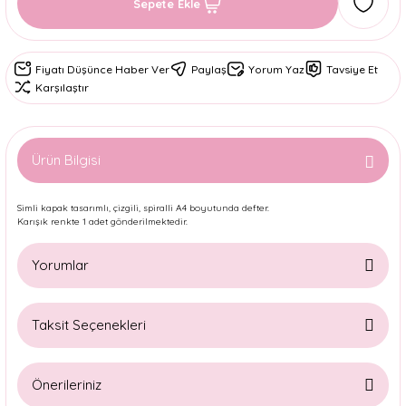
Sepete Ekle
Fiyatı Düşünce Haber Ver
Paylaş
Yorum Yaz
Tavsiye Et
Karşılaştır
Ürün Bilgisi
Simli kapak tasarımlı, çizgili, spiralli A4 boyutunda defter.
Karışık renkte 1 adet gönderilmektedir.
Yorumlar
Taksit Seçenekleri
Bu ürüne ilk yorumu siz yapın!
Önerileriniz
Yorum Yaz