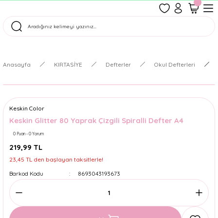
1500 TL Üzeri Ücretsiz Kargo
Tüm Siparişler Aynı Gün Kargoda!
Türkiye'nin En Eğlenceli Kırtasiyesi!
Anasayfa
KIRTASİYE
Defterler
Okul Defterleri
Keskin Color
Keskin Glitter 80 Yaprak Çizgili Spiralli Defter A4
0 Puan - 0 Yorum
219,99 TL
23,45 TL den başlayan taksitlerle!
Barkod Kodu
8693043193673