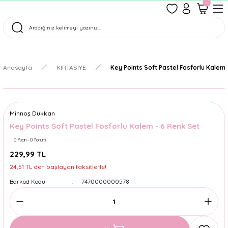
1500 TL Üzeri Ücretsiz Kargo
Tüm Siparişler Aynı Gün Kargoda!
Türkiye'nin En Eğlenceli Kırtasiyesi!
Anasayfa
KIRTASİYE
Key Points Soft Pastel Fosforlu Kalem 
Minnoş Dükkan
Key Points Soft Pastel Fosforlu Kalem - 6 Renk Set
0 Puan - 0 Yorum
229,99 TL
24,51 TL den başlayan taksitlerle!
Barkod Kodu
7470000000578