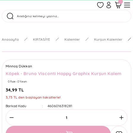
1500 TL Üzeri Ücretsiz Kargo
Tüm Siparişler Aynı Gün Kargoda!
Türkiye'nin En Eğlenceli Kırtasiyesi!
Anasayfa
KIRTASİYE
Kalemler
Kurşun Kalemler
Minnoş Dükkan
Köpek - Bruno Visconti Happy Graphix Kurşun Kalem
0 Puan - 0 Yorum
34,99 TL
3,73 TL den başlayan taksitlerle!
Barkod Kodu
4606016318281