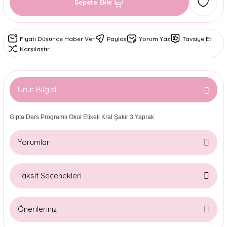
Sepete Ekle
Fiyatı Düşünce Haber Ver
Paylaş
Yorum Yaz
Tavsiye Et
Karşılaştır
Ürün Bilgisi
Gıpta Ders Programlı Okul Etiketi Kral Şakir 3 Yaprak
Yorumlar
Taksit Seçenekleri
Bu ürüne ilk yorumu siz yapın!
Önerileriniz
Yorum Yaz