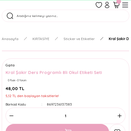
1500 TL Üzeri Ücretsiz Kargo
Tüm Siparişler Aynı Gün Kargoda!
Türkiye'nin En Eğlenceli Kırtasiyesi!
Anasayfa
KIRTASİYE
Sticker ve Etiketler
Kral Şakir De
Gıpta
Kral Şakir Ders Programlı 8li Okul Etiketi Seti
0 Puan - 0 Yorum
48,00 TL
5,12 TL den başlayan taksitlerle!
Barkod Kodu
8697236137383