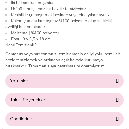
İki bölmeli kalem çantası.
Ürünü nemli, temiz bir bez ile temizleyiniz.
Kesinlikle çamaşır makinesinde veya elde yıkamayınız.
Kalem çantası kumaşımız %100 polyester olup su iticiliği
özelliği bulunmaktadır.
Malzeme |
%100 polyester
Ebat |
9 x 6,5 x 18 cm
Nasıl Temizlenir?
Çantanızı veya sırt çantanızı temizlemenin en iyi yolu, nemli bir
bezle temizlemek ve ardından açık havada kurumaya
bırakmaktır. Tamamen suya batırılmasını önermiyoruz.
Yorumlar
Taksit Seçenekleri
Bu ürüne ilk yorumu siz yapın!
Önerileriniz
Yorum Yaz