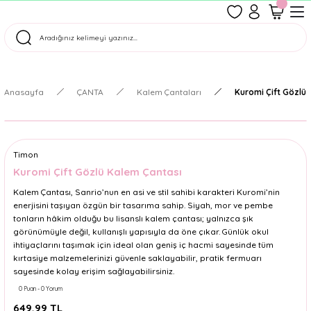
1500 TL Üzeri Ücretsiz Kargo
Tüm Siparişler Aynı Gün Kargoda!
Türkiye'nin En Eğlenceli Kırtasiyesi!
Anasayfa
ÇANTA
Kalem Çantaları
Kuromi Çift Gözlü
Timon
Kuromi Çift Gözlü Kalem Çantası
Kalem Çantası, Sanrio’nun en asi ve stil sahibi karakteri Kuromi’nin
enerjisini taşıyan özgün bir tasarıma sahip. Siyah, mor ve pembe
tonların hâkim olduğu bu lisanslı kalem çantası; yalnızca şık
görünümüyle değil, kullanışlı yapısıyla da öne çıkar. Günlük okul
ihtiyaçlarını taşımak için ideal olan geniş iç hacmi sayesinde tüm
kırtasiye malzemelerinizi güvenle saklayabilir, pratik fermuarı
sayesinde kolay erişim sağlayabilirsiniz.
0 Puan - 0 Yorum
649,99 TL