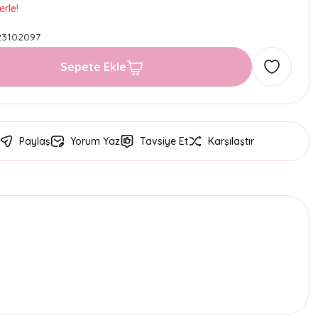
erle!
23102097
Sepete Ekle
Paylaş
Yorum Yaz
Tavsiye Et
Karşılaştır