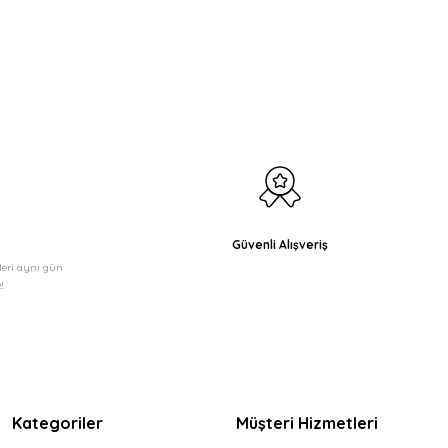
etebilirsiniz.
Güvenli Alışveriş
şleri aynı gün
!
Kategoriler
Müşteri Hizmetleri