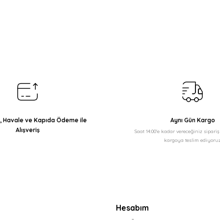
arda yetersiz gördüğünüz noktaları öneri formunu kullanarak tarafımıza il
Bu ürüne ilk yorumu siz yapın!
Yorum Yaz
ı, Havale ve Kapıda Ödeme ile
Aynı Gün Kargo
Alışveriş
Saat 14:00'e kadar vereceğiniz sipari
kargoya teslim ediyoruz
Gönder
Hesabım