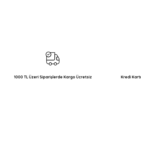
Bu ürünün fiyat bilgisi, resim, ürün açıklamalarında ve diğer konul
Görüş ve önerileriniz için teşekkür ederiz.
Ürün resmi kalitesiz, bozuk veya görüntülenemiyor.
Ürün açıklamasında eksik bilgiler bulunuyor.
Ürün bilgilerinde hatalar bulunuyor.
Ürün fiyatı diğer sitelerden daha pahalı.
Bu ürüne benzer farklı alternatifler olmalı.
1000 TL Üzeri Siparişlerde Kargo Ücretsiz
Kredi Kart