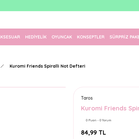
1500 TL Üzeri Ücretsiz Kargo
Tüm Siparişler Aynı Gün Kargoda!
Türkiye'nin En Eğlenceli Kırtasiyesi!
AKSESUAR
HEDİYELİK
OYUNCAK
KONSEPTLER
SÜRPRİZ PAK
Kuromi Friends Spiralli Not Defteri
Taros
Kuromi Friends Spir
0 Puan - 0 Yorum
84,99 TL