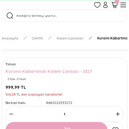
1500 TL Üzeri Ücretsiz Kargo
Tüm Siparişler Aynı Gün Kargoda!
Türkiye'nin En Eğlenceli Kırtasiyesi!
Anasayfa
ÇANTA
Kalem Çantaları
Kuromi Kabartmalı
Timon
Kuromi Kabartmalı Kalem Çantası - 3327
0 Puan - 0 Yorum
999,99 TL
106,58 TL den başlayan taksitlerle!
Barkod Kodu
8682022533272