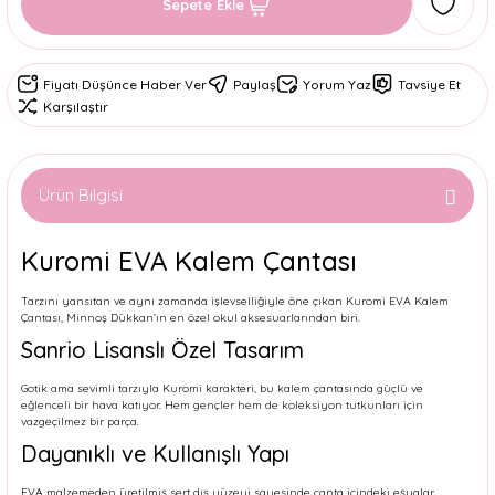
Sepete Ekle
Fiyatı Düşünce Haber Ver
Paylaş
Yorum Yaz
Tavsiye Et
Karşılaştır
Ürün Bilgisi
Kuromi EVA Kalem Çantası
Tarzını yansıtan ve aynı zamanda işlevselliğiyle öne çıkan Kuromi EVA Kalem
Çantası, Minnoş Dükkan’ın en özel okul aksesuarlarından biri.
Sanrio Lisanslı Özel Tasarım
Gotik ama sevimli tarzıyla Kuromi karakteri, bu kalem çantasında güçlü ve
eğlenceli bir hava katıyor. Hem gençler hem de koleksiyon tutkunları için
vazgeçilmez bir parça.
Dayanıklı ve Kullanışlı Yapı
EVA malzemeden üretilmiş sert dış yüzeyi sayesinde çanta içindeki eşyalar