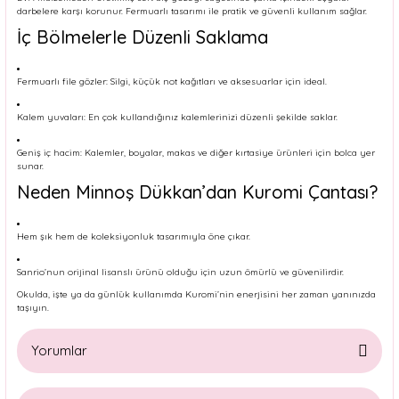
darbelere karşı korunur. Fermuarlı tasarımı ile pratik ve güvenli kullanım sağlar.
İç Bölmelerle Düzenli Saklama
Fermuarlı file gözler: Silgi, küçük not kağıtları ve aksesuarlar için ideal.
Kalem yuvaları: En çok kullandığınız kalemlerinizi düzenli şekilde saklar.
Geniş iç hacim: Kalemler, boyalar, makas ve diğer kırtasiye ürünleri için bolca yer
sunar.
Neden Minnoş Dükkan’dan Kuromi Çantası?
Hem şık hem de koleksiyonluk tasarımıyla öne çıkar.
Sanrio’nun orijinal lisanslı ürünü olduğu için uzun ömürlü ve güvenilirdir.
Okulda, işte ya da günlük kullanımda Kuromi’nin enerjisini her zaman yanınızda
taşıyın.
Yorumlar