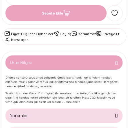
Sepete Ekle
Fiyatı Düşünce Haber Ver
Paylaş
Yorum Yaz
Tavsiye Et
Karşılaştır
Ürün Bilgisi
Üfleme sensörü sayesinde çalıştırıldığında içerisindeki kar taneleri hareket
ederken, müzik çalar ve renkli ışıklar ortama hoş bir ambiyans katar. Hem görsel
hem de işitsel bir deneyim sunar.
Sevilen karakter Kuromi'nin figürü ile tasarlanan bu ürün, özellikle gençler ve
çizgi film karakterlerini sevenler için ideal bir tercihtir. Masaüstü, kitaplık veya
vitrin gibi alanlarda şık bir dekor olarak kullanılabilir.
Yorumlar