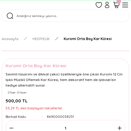
1500 TL Üzeri Ücretsiz Kargo
Tüm Siparişler Aynı Gün Kargoda!
Türkiye'nin En Eğlenceli Kırtasiyesi!
Anasayfa
HEDİYELİK
Kuromi Orta Boy Kar Küresi
Kuromi Orta Boy Kar Küresi
Sevimli tasarımı ve dikkat çekici özellikleriyle öne çıkan Kuromi 12 Cm
Işıklı Müzikli Üflemeli Kar Küresi, hem dekoratif hem de işlevsel bir
hediye alternatifi sunar.
0 Puan - 0 Yorum
500,00 TL
53,29 TL den başlayan taksitlerle!
Barkod Kodu
8690000038251