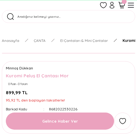
1500 TL Üzeri Ücretsiz Kargo
Tüm Siparişler Aynı Gün Kargoda!
Türkiye'nin En Eğlenceli Kırtasiyesi!
Anasayfa
ÇANTA
El Çantaları & Mini Çantalar
Kuromi 
Minnoş Dükkan
Kuromi Peluş El Çantası Mor
0 Puan - 0 Yorum
899,99 TL
95,92 TL den başlayan taksitlerle!
Barkod Kodu
8682022530226
Gelince Haber Ver