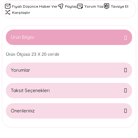
Fiyatı Düşünce Haber Ver
Paylaş
Yorum Yaz
Tavsiye Et
Karşılaştır
Ürün Bilgisi
Ürün Ölçüsü 23 X 20 cm'dir
Yorumlar
Taksit Seçenekleri
Bu ürüne ilk yorumu siz yapın!
Önerileriniz
Yorum Yaz
Bu ürünün fiyat bilgisi, resim, ürün açıklamalarında ve diğer
konularda yetersiz gördüğünüz noktaları öneri formunu