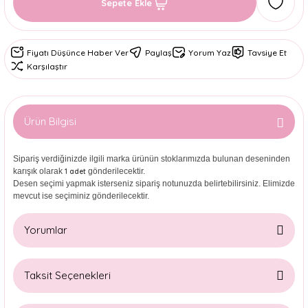
Sepete Ekle
Fiyatı Düşünce Haber Ver
Paylaş
Yorum Yaz
Tavsiye Et
Karşılaştır
Ürün Bilgisi
Sipariş verdiğinizde ilgili marka ürünün stoklarımızda bulunan deseninden
karışık olarak
gönderilecektir.
1 adet
Desen seçimi yapmak isterseniz sipariş notunuzda belirtebilirsiniz. Elimizde
mevcut ise seçiminiz gönderilecektir.
Yorumlar
Taksit Seçenekleri
Bu ürüne ilk yorumu siz yapın!