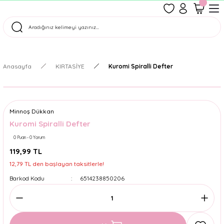
1500 TL Üzeri Ücretsiz Kargo
Tüm Siparişler Aynı Gün Kargoda!
Türkiye'nin En Eğlenceli Kırtasiyesi!
Anasayfa
KIRTASİYE
Kuromi Spiralli Defter
Minnoş Dükkan
Kuromi Spiralli Defter
0 Puan - 0 Yorum
119,99 TL
12,79 TL den başlayan taksitlerle!
Barkod Kodu
6514238850206