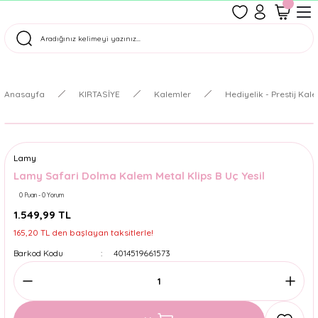
1500 TL Üzeri Ücretsiz Kargo
Tüm Siparişler Aynı Gün Kargoda!
Türkiye'nin En Eğlenceli Kırtasiyesi!
Anasayfa
KIRTASİYE
Kalemler
Hediyelik - Prestij Kal
Lamy
Lamy Safari Dolma Kalem Metal Klips B Uç Yesil
0 Puan - 0 Yorum
1.549,99 TL
165,20 TL den başlayan taksitlerle!
Barkod Kodu
4014519661573