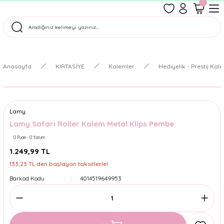
1500 TL Üzeri Ücretsiz Kargo
Tüm Siparişler Aynı Gün Kargoda!
Türkiye'nin En Eğlenceli Kırtasiyesi!
Anasayfa
KIRTASİYE
Kalemler
Hediyelik - Prestij Kal
Lamy
Lamy Safari Roller Kalem Metal Klips Pembe
0 Puan - 0 Yorum
1.249,99 TL
133,23 TL den başlayan taksitlerle!
Barkod Kodu
4014519649953