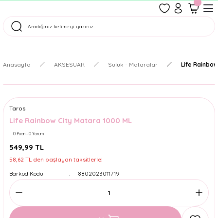
1500 TL Üzeri Ücretsiz Kargo
Tüm Siparişler Aynı Gün Kargoda!
Türkiye'nin En Eğlenceli Kırtasiyesi!
Anasayfa
AKSESUAR
Suluk - Mataralar
Life Rainbow
Taros
Life Rainbow City Matara 1000 ML
0 Puan - 0 Yorum
549,99 TL
58,62 TL den başlayan taksitlerle!
Barkod Kodu
8802023011719