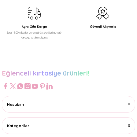
Ürün fiyatı diğer sitelerden daha pahalı.
Bu ürüne benzer farklı alternatifler olmalı.
Aynı Gün Kargo
Güvenli Alışveriş
Saat 14:00'e kadar vereceğiniz siparişleri aynı gün
kargoya teslim ediyoruz!
Gönder
Eğlenceli kırtasiye ürünleri!
Hesabım
Kategoriler