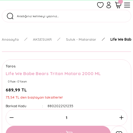
1500 TL Üzeri Ücretsiz Kargo
Tüm Siparişler Aynı Gün Kargoda!
Türkiye'nin En Eğlenceli Kırtasiyesi!
Anasayfa
AKSESUAR
Suluk - Mataralar
Life We Bab
Taros
Life We Babe Bears Tritan Matara 2000 ML
0 Puan - 0 Yorum
689,99 TL
73,54 TL den başlayan taksitlerle!
Barkod Kodu
8802022121235