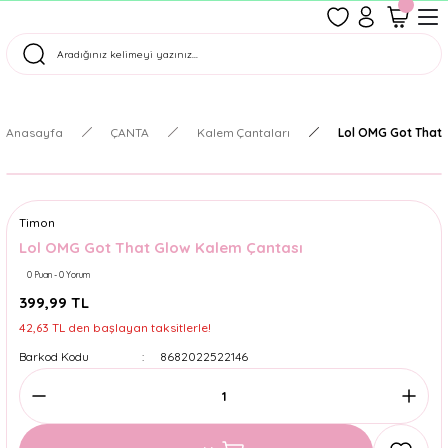
1500 TL Üzeri Ücretsiz Kargo
Tüm Siparişler Aynı Gün Kargoda!
Türkiye'nin En Eğlenceli Kırtasiyesi!
Anasayfa
ÇANTA
Kalem Çantaları
Lol OMG Got That 
Timon
Lol OMG Got That Glow Kalem Çantası
0 Puan - 0 Yorum
399,99 TL
42,63 TL den başlayan taksitlerle!
Barkod Kodu
8682022522146