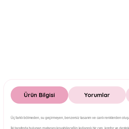
Ürün Bilgisi
Yorumlar
Üç farklı bölmeden, su geçirmeyen, benzersiz tasarım ve canlı renklerden oluşan 
İki tarafında bulunan mataranı koyabileceğin kullanışlı bir cep, konfor ve destek