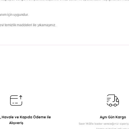
anım için uygundur.
i temizlik maddeleri ile yıkamayınız.
arda yetersiz gördüğünüz noktaları öneri formunu kullanarak tarafımıza il
Bu ürüne ilk yorumu siz yapın!
Yorum Yaz
ı, Havale ve Kapıda Ödeme ile
Aynı Gün Kargo
Alışveriş
Saat 14:00'e kadar vereceğiniz sipari
kargoya teslim ediyoruz