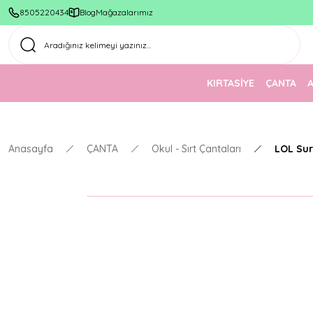
8505220434
Blog
Mağazalarımız
KIRTASİYE
ÇANTA
Anasayfa
ÇANTA
Okul - Sırt Çantaları
LOL Sur