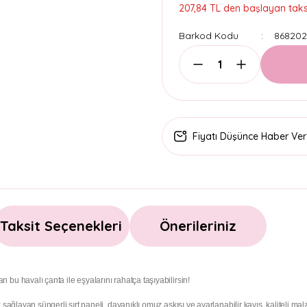
207,84 TL den başlayan taksi
Barkod Kodu
868202
Fiyatı Düşünce Haber Ver
Taksit Seçenekleri
Önerileriniz
bu havalı çanta ile eşyalarını rahatça taşıyabilirsin!
 sağlayan süngerli sırt paneli, dayanıklı omuz askısı ve ayarlanabilir kayış, kaliteli m