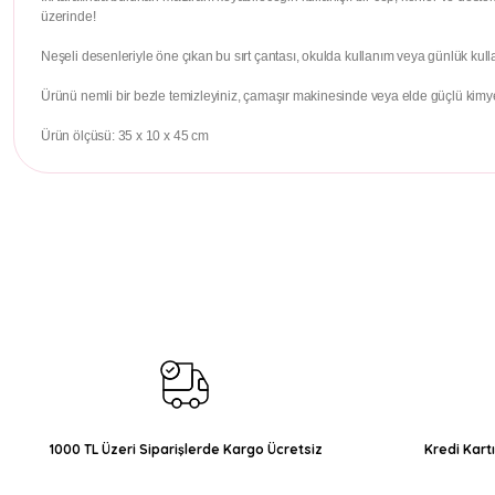
üzerinde!
Neşeli desenleriyle öne çıkan bu sırt çantası, okulda kullanım veya günlük kull
Ürünü nemli bir bezle temizleyiniz, çamaşır makinesinde veya elde güçlü kimyev
Ürün ölçüsü: 35 x 10 x 45 cm
Bu ürünün fiyat bilgisi, resim, ürün açıklamalarında ve diğer konul
Görüş ve önerileriniz için teşekkür ederiz.
Ürün resmi kalitesiz, bozuk veya görüntülenemiyor.
Ürün açıklamasında eksik bilgiler bulunuyor.
Ürün bilgilerinde hatalar bulunuyor.
Ürün fiyatı diğer sitelerden daha pahalı.
Bu ürüne benzer farklı alternatifler olmalı.
1000 TL Üzeri Siparişlerde Kargo Ücretsiz
Kredi Kart