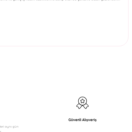
etebilirsiniz.
Güvenli Alışveriş
şleri aynı gün
!