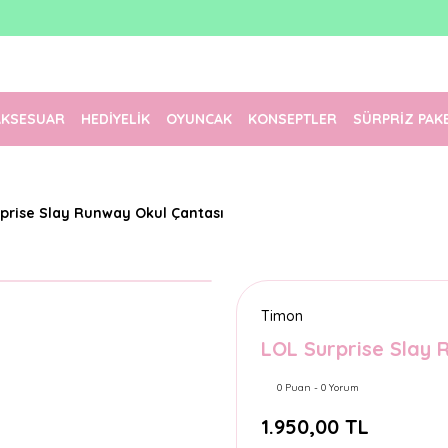
1500 TL Üzeri Ücretsiz Kargo
Tüm Siparişler Aynı Gün Kargoda!
Türkiye'nin En Eğlenceli Kırtasiyesi!
AKSESUAR
HEDİYELİK
OYUNCAK
KONSEPTLER
SÜRPRİZ PAK
prise Slay Runway Okul Çantası
Timon
LOL Surprise Slay 
0 Puan - 0 Yorum
1.950,00 TL