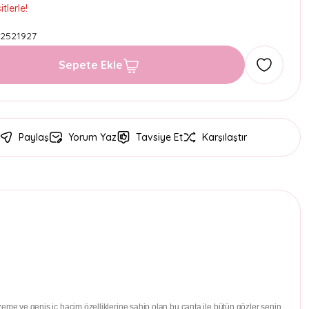
tlerle!
2521927
Sepete Ekle
Paylaş
Yorum Yaz
Tavsiye Et
Karşılaştır
alzeme ve geniş iç hacim özelliklerine sahip olan bu çanta ile bütün gözler senin