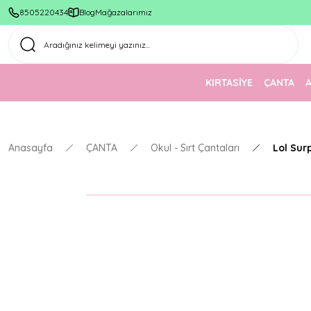
8505220434
Blog
Mağazalarımız
KIRTASİYE
ÇANTA
Anasayfa
ÇANTA
Okul - Sırt Çantaları
Lol Sur