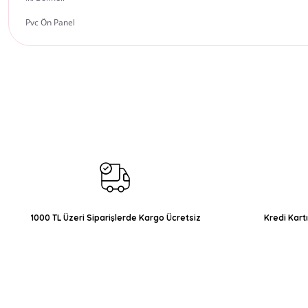
Pvc Ön Panel
Bu ürünün fiyat bilgisi, resim, ürün açıklamalarında ve diğer konul
Görüş ve önerileriniz için teşekkür ederiz.
Ürün resmi kalitesiz, bozuk veya görüntülenemiyor.
Ürün açıklamasında eksik bilgiler bulunuyor.
Ürün bilgilerinde hatalar bulunuyor.
Ürün fiyatı diğer sitelerden daha pahalı.
Bu ürüne benzer farklı alternatifler olmalı.
1000 TL Üzeri Siparişlerde Kargo Ücretsiz
Kredi Kart