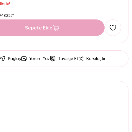
lerle!
9482271
Sepete Ekle
Paylaş
Yorum Yaz
Tavsiye Et
Karşılaştır