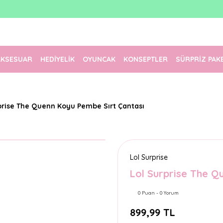
1500 TL Üzeri Ücretsiz Kargo
Tüm Siparişler Aynı Gün Kargoda!
Türkiye'nin En Eğlenceli Kırtasiyesi!
AKSESUAR
HEDİYELİK
OYUNCAK
KONSEPTLER
SÜRPRİZ PAK
prise The Quenn Koyu Pembe Sırt Çantası
Lol Surprise
Lol Surprise The Q
0 Puan - 0 Yorum
899,99 TL