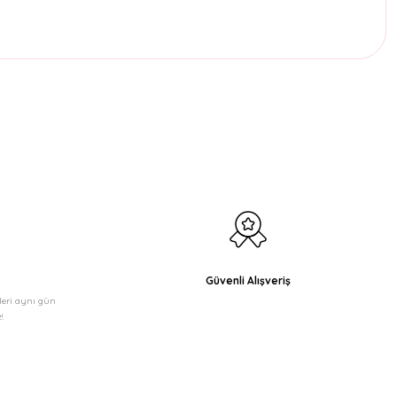
etebilirsiniz.
Güvenli Alışveriş
şleri aynı gün
!