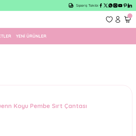
Sipariş Takibi
ETLER
YENİ ÜRÜNLER
uenn Koyu Pembe Sırt Çantası