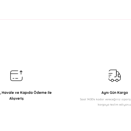
arda yetersiz gördüğünüz noktaları öneri formunu kullanarak tarafımıza il
Bu ürüne ilk yorumu siz yapın!
Yorum Yaz
ı, Havale ve Kapıda Ödeme ile
Aynı Gün Kargo
Alışveriş
Saat 14:00'e kadar vereceğiniz sipari
kargoya teslim ediyoruz
Gönder