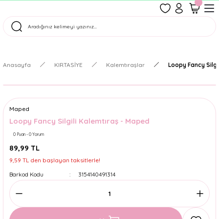
1500 TL Üzeri Ücretsiz Kargo
Tüm Siparişler Aynı Gün Kargoda!
Türkiye'nin En Eğlenceli Kırtasiyesi!
Anasayfa
KIRTASİYE
Kalemtıraşlar
Loopy Fancy Silgi
Maped
Loopy Fancy Silgili Kalemtıraş - Maped
0 Puan - 0 Yorum
89,99 TL
9,59 TL den başlayan taksitlerle!
Barkod Kodu
3154140491314