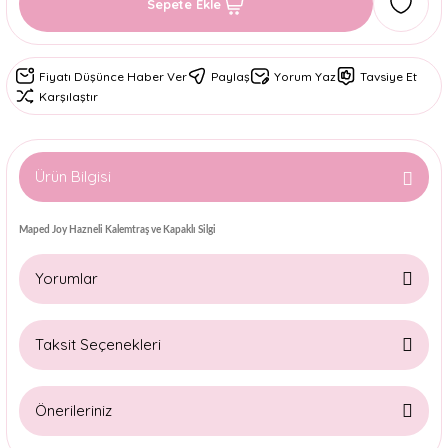
Sepete Ekle
Fiyatı Düşünce Haber Ver
Paylaş
Yorum Yaz
Tavsiye Et
Karşılaştır
Ürün Bilgisi
Maped Joy Hazneli Kalemtraş ve Kapaklı Silgi
Yorumlar
Taksit Seçenekleri
Bu ürüne ilk yorumu siz yapın!
Önerileriniz
Yorum Yaz