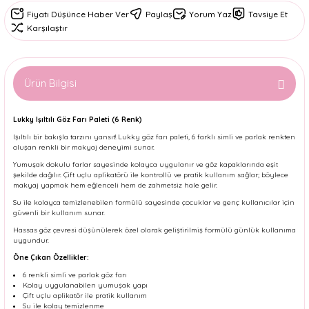
Fiyatı Düşünce Haber Ver
Paylaş
Yorum Yaz
Tavsiye Et
Karşılaştır
Ürün Bilgisi
Lukky Işıltılı Göz Farı Paleti (6 Renk)
Işıltılı bir bakışla tarzını yansıt! Lukky göz farı paleti, 6 farklı simli ve parlak renkten
oluşan renkli bir makyaj deneyimi sunar.
Yumuşak dokulu farlar sayesinde kolayca uygulanır ve göz kapaklarında eşit
şekilde dağılır. Çift uçlu aplikatörü ile kontrollü ve pratik kullanım sağlar; böylece
makyaj yapmak hem eğlenceli hem de zahmetsiz hale gelir.
Su ile kolayca temizlenebilen formülü sayesinde çocuklar ve genç kullanıcılar için
güvenli bir kullanım sunar.
Hassas göz çevresi düşünülerek özel olarak geliştirilmiş formülü günlük kullanıma
uygundur.
Öne Çıkan Özellikler:
6 renkli simli ve parlak göz farı
Kolay uygulanabilen yumuşak yapı
Çift uçlu aplikatör ile pratik kullanım
Su ile kolay temizlenme