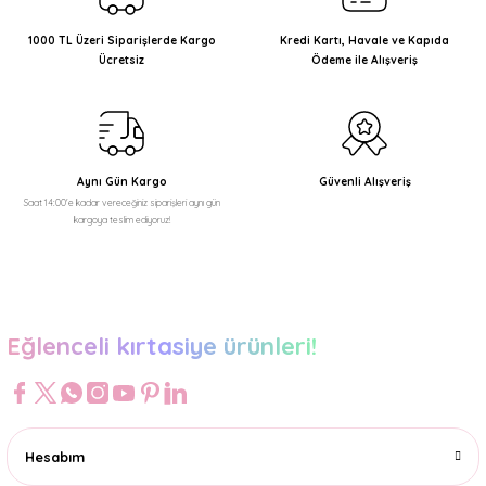
Ürün resmi kalitesiz, bozuk veya görüntülenemiyor.
Ürün açıklamasında eksik bilgiler bulunuyor.
1000 TL Üzeri Siparişlerde Kargo
Kredi Kartı, Havale ve Kapıda
Ücretsiz
Ödeme ile Alışveriş
Ürün bilgilerinde hatalar bulunuyor.
Ürün fiyatı diğer sitelerden daha pahalı.
Bu ürüne benzer farklı alternatifler olmalı.
Aynı Gün Kargo
Güvenli Alışveriş
Saat 14:00'e kadar vereceğiniz siparişleri aynı gün
kargoya teslim ediyoruz!
Gönder
Eğlenceli kırtasiye ürünleri!
Hesabım