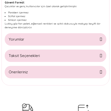
Güvenli Formül:
Çocuklar ve genç kullanıcılar için özel olarak geliştirilmiştir.
Paraben içermez
Sülfat içermez
Silikon içermez
Lukky göz farı paleti, eğlenceli renkleri ve ışıltılı dokusuyla makyajı keyifli bir
deneyime dönüştürür.
Yorumlar
Taksit Seçenekleri
Bu ürüne ilk yorumu siz yapın!
Önerileriniz
Yorum Yaz
Bu ürünün fiyat bilgisi, resim, ürün açıklamalarında ve diğer
konularda yetersiz gördüğünüz noktaları öneri formunu
kullanarak tarafımıza iletebilirsiniz.
Görüş ve önerileriniz için teşekkür ederiz.