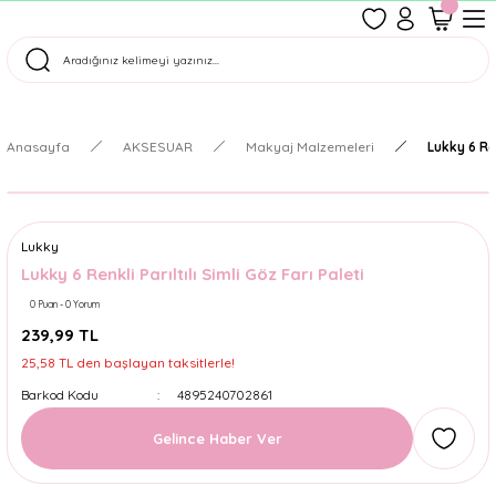
1500 TL Üzeri Ücretsiz Kargo
Tüm Siparişler Aynı Gün Kargoda!
Türkiye'nin En Eğlenceli Kırtasiyesi!
Anasayfa
AKSESUAR
Makyaj Malzemeleri
Lukky 6 Ren
Lukky
Lukky 6 Renkli Parıltılı Simli Göz Farı Paleti
0 Puan - 0 Yorum
239,99 TL
25,58 TL den başlayan taksitlerle!
Barkod Kodu
4895240702861
Gelince Haber Ver