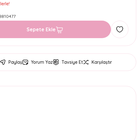
erle!
8810477
Sepete Ekle
Paylaş
Yorum Yaz
Tavsiye Et
Karşılaştır