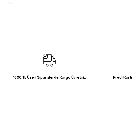
Bu ürünün fiyat bilgisi, resim, ürün açıklamalarında ve diğer konul
Görüş ve önerileriniz için teşekkür ederiz.
Ürün resmi kalitesiz, bozuk veya görüntülenemiyor.
Ürün açıklamasında eksik bilgiler bulunuyor.
Ürün bilgilerinde hatalar bulunuyor.
Ürün fiyatı diğer sitelerden daha pahalı.
Bu ürüne benzer farklı alternatifler olmalı.
1000 TL Üzeri Siparişlerde Kargo Ücretsiz
Kredi Kart