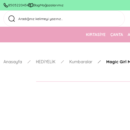
8505220434
Blog
Mağazalarımız
KIRTASİYE
ÇANTA
Anasayfa
HEDİYELİK
Kumbaralar
Magic Girl