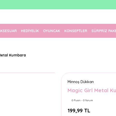
1500 TL Üzeri Ücretsiz Kargo
Tüm Siparişler Aynı Gün Kargoda!
Türkiye'nin En Eğlenceli Kırtasiyesi!
AKSESUAR
HEDİYELİK
OYUNCAK
KONSEPTLER
SÜRPRİZ PAK
 Metal Kumbara
Minnoş Dükkan
Magic Girl Metal 
0 Puan - 0 Yorum
199,99 TL