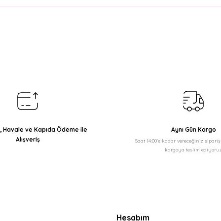
arda yetersiz gördüğünüz noktaları öneri formunu kullanarak tarafımıza il
Bu ürüne ilk yorumu siz yapın!
Yorum Yaz
ı, Havale ve Kapıda Ödeme ile
Aynı Gün Kargo
Alışveriş
Saat 14:00'e kadar vereceğiniz sipari
kargoya teslim ediyoruz
Gönder
Hesabım