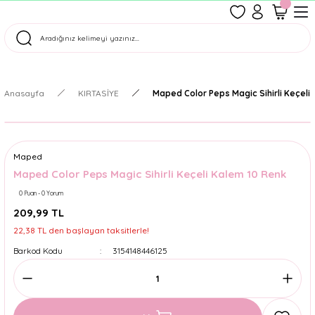
1500 TL Üzeri Ücretsiz Kargo
Tüm Siparişler Aynı Gün Kargoda!
Türkiye'nin En Eğlenceli Kırtasiyesi!
Anasayfa
KIRTASİYE
Maped Color Peps Magic Sihirli Keçeli
Maped
Maped Color Peps Magic Sihirli Keçeli Kalem 10 Renk
0 Puan - 0 Yorum
209,99 TL
22,38 TL den başlayan taksitlerle!
Barkod Kodu
3154148446125