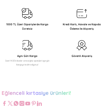
Görüş ve önerileriniz için teşekkür ederiz.
Ürün resmi kalitesiz, bozuk veya görüntülenemiyor.
Ürün açıklamasında eksik bilgiler bulunuyor.
1000 TL Üzeri Siparişlerde Kargo
Kredi Kartı, Havale ve Kapıda
Ücretsiz
Ödeme ile Alışveriş
Ürün bilgilerinde hatalar bulunuyor.
Ürün fiyatı diğer sitelerden daha pahalı.
Bu ürüne benzer farklı alternatifler olmalı.
Aynı Gün Kargo
Güvenli Alışveriş
Saat 14:00'e kadar vereceğiniz siparişleri aynı gün
kargoya teslim ediyoruz!
Gönder
Eğlenceli kırtasiye ürünleri!