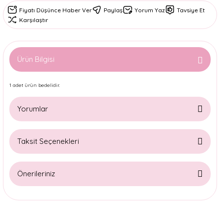
Fiyatı Düşünce Haber Ver
Paylaş
Yorum Yaz
Tavsiye Et
Karşılaştır
Ürün Bilgisi
1 adet ürün bedelidir.
Yorumlar
Taksit Seçenekleri
Bu ürüne ilk yorumu siz yapın!
Önerileriniz
Yorum Yaz
Bu ürünün fiyat bilgisi, resim, ürün açıklamalarında ve diğer
konularda yetersiz gördüğünüz noktaları öneri formunu
kullanarak tarafımıza iletebilirsiniz.