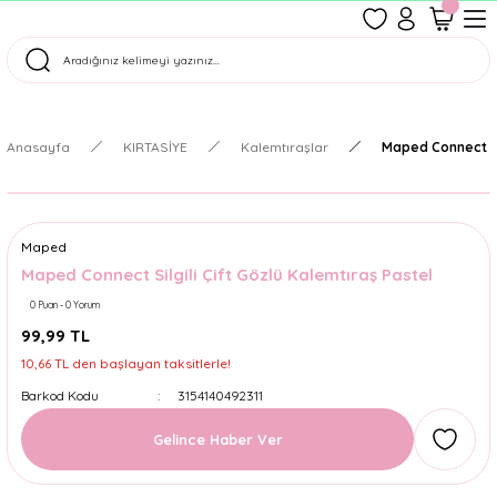
1500 TL Üzeri Ücretsiz Kargo
Tüm Siparişler Aynı Gün Kargoda!
Türkiye'nin En Eğlenceli Kırtasiyesi!
Anasayfa
KIRTASİYE
Kalemtıraşlar
Maped Connect Sil
Maped
Maped Connect Silgili Çift Gözlü Kalemtıraş Pastel
0 Puan - 0 Yorum
99,99 TL
10,66 TL den başlayan taksitlerle!
Barkod Kodu
3154140492311
Gelince Haber Ver