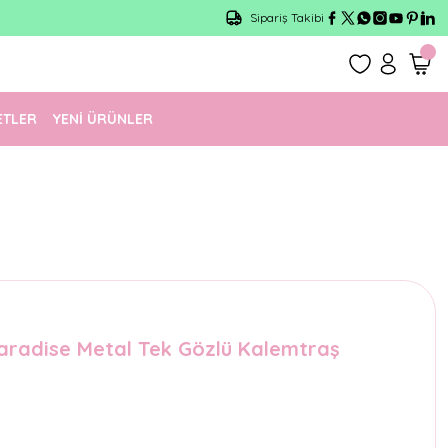
Sipariş Takibi
ETLER
YENİ ÜRÜNLER
radise Metal Tek Gözlü Kalemtraş