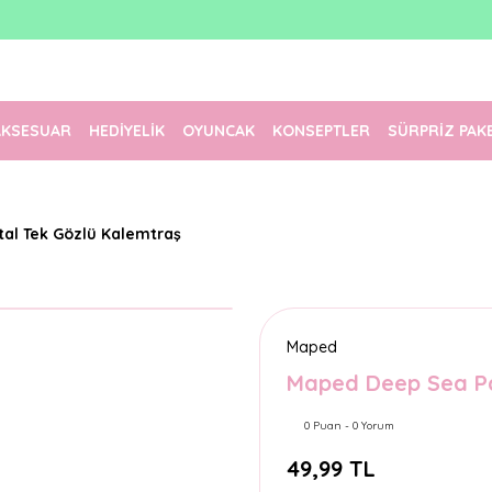
1500 TL Üzeri Ücretsiz Kargo
Tüm Siparişler Aynı Gün Kargoda!
Türkiye'nin En Eğlenceli Kırtasiyesi!
AKSESUAR
HEDİYELİK
OYUNCAK
KONSEPTLER
SÜRPRİZ PAK
al Tek Gözlü Kalemtraş
Maped
Maped Deep Sea Pa
0 Puan - 0 Yorum
49,99 TL