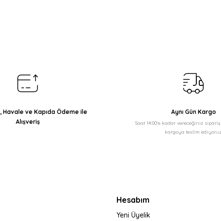
arda yetersiz gördüğünüz noktaları öneri formunu kullanarak tarafımıza il
Bu ürüne ilk yorumu siz yapın!
Yorum Yaz
ı, Havale ve Kapıda Ödeme ile
Aynı Gün Kargo
Alışveriş
Saat 14:00'e kadar vereceğiniz sipari
kargoya teslim ediyoruz
Gönder
Hesabım
Yeni Üyelik