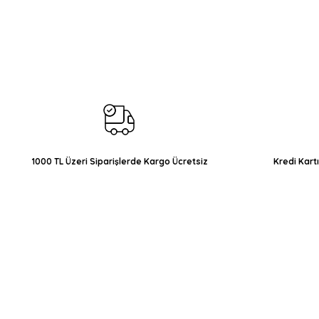
Bu ürünün fiyat bilgisi, resim, ürün açıklamalarında ve diğer konul
Görüş ve önerileriniz için teşekkür ederiz.
Ürün resmi kalitesiz, bozuk veya görüntülenemiyor.
Ürün açıklamasında eksik bilgiler bulunuyor.
Ürün bilgilerinde hatalar bulunuyor.
Ürün fiyatı diğer sitelerden daha pahalı.
Bu ürüne benzer farklı alternatifler olmalı.
1000 TL Üzeri Siparişlerde Kargo Ücretsiz
Kredi Kart