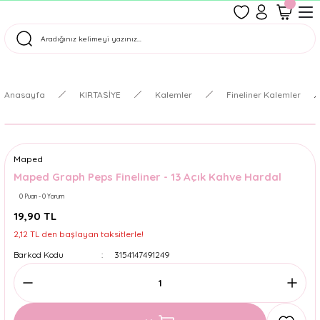
1500 TL Üzeri Ücretsiz Kargo
Tüm Siparişler Aynı Gün Kargoda!
Türkiye'nin En Eğlenceli Kırtasiyesi!
Anasayfa
KIRTASİYE
Kalemler
Fineliner Kalemler
Maped
Maped Graph Peps Fineliner - 13 Açık Kahve Hardal
0 Puan - 0 Yorum
19,90 TL
2,12 TL den başlayan taksitlerle!
Barkod Kodu
3154147491249