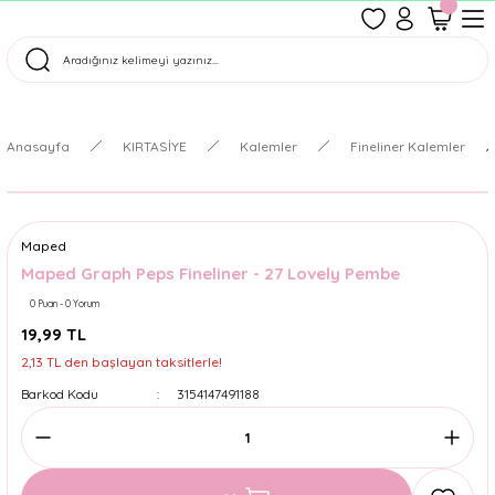
1500 TL Üzeri Ücretsiz Kargo
Tüm Siparişler Aynı Gün Kargoda!
Türkiye'nin En Eğlenceli Kırtasiyesi!
Anasayfa
KIRTASİYE
Kalemler
Fineliner Kalemler
Maped
Maped Graph Peps Fineliner - 27 Lovely Pembe
0 Puan - 0 Yorum
19,99 TL
2,13 TL den başlayan taksitlerle!
Barkod Kodu
3154147491188