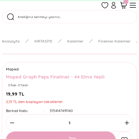
1500 TL Üzeri Ücretsiz Kargo
Tüm Siparişler Aynı Gün Kargoda!
Türkiye'nin En Eğlenceli Kırtasiyesi!
Anasayfa
KIRTASİYE
Kalemler
Fineliner Kalemler
Maped
Maped Graph Peps Fineliner - 44 Elma Yeşili
0 Puan - 0 Yorum
19,99 TL
2,13 TL den başlayan taksitlerle!
Barkod Kodu
3154147491140