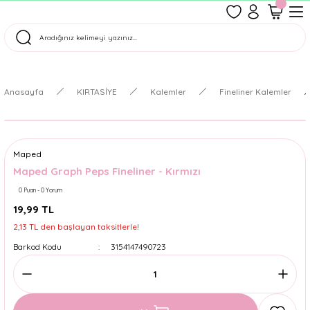
1500 TL Üzeri Ücretsiz Kargo
Tüm Siparişler Aynı Gün Kargoda!
Türkiye'nin En Eğlenceli Kırtasiyesi!
Anasayfa
KIRTASİYE
Kalemler
Fineliner Kalemler
Maped
Maped Graph Peps Fineliner - Kırmızı
0 Puan - 0 Yorum
19,99 TL
2,13 TL den başlayan taksitlerle!
Barkod Kodu
3154147490723