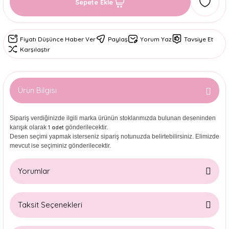
Sepete Ekle
Fiyatı Düşünce Haber Ver
Paylaş
Yorum Yaz
Tavsiye Et
Karşılaştır
Ürün Bilgisi
Sipariş verdiğinizde ilgili marka ürünün stoklarımızda bulunan deseninden
karışık olarak
gönderilecektir.
1 adet
Desen seçimi yapmak isterseniz sipariş notunuzda belirtebilirsiniz. Elimizde
mevcut ise seçiminiz gönderilecektir.
Yorumlar
Taksit Seçenekleri
Bu ürüne ilk yorumu siz yapın!