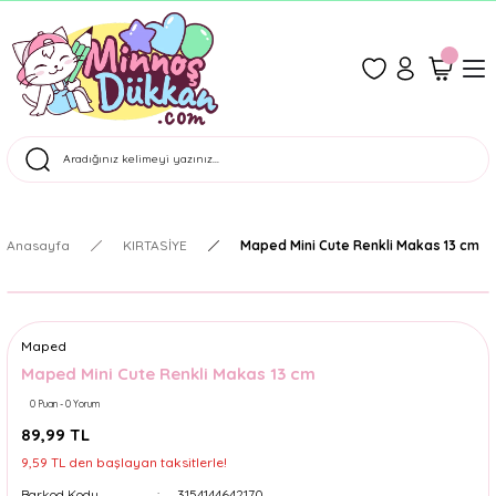
1500 TL Üzeri Ücretsiz Kargo
Tüm Siparişler Aynı Gün Kargoda!
Türkiye'nin En Eğlenceli Kırtasiyesi!
Anasayfa
KIRTASİYE
Maped Mini Cute Renkli Makas 13 cm
Maped
Maped Mini Cute Renkli Makas 13 cm
0 Puan - 0 Yorum
89,99 TL
9,59 TL den başlayan taksitlerle!
Barkod Kodu
3154144642170