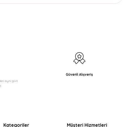
etebilirsiniz.
Güvenli Alışveriş
şleri aynı gün
!
Kategoriler
Müşteri Hizmetleri