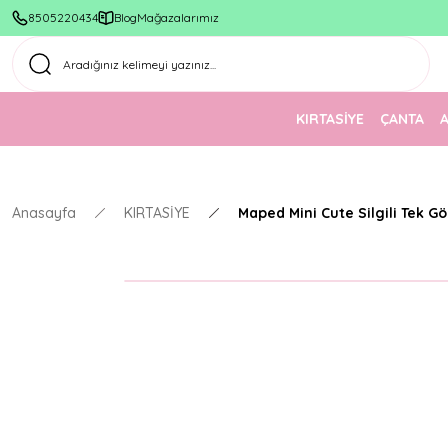
8505220434
Blog
Mağazalarımız
KIRTASİYE
ÇANTA
Anasayfa
KIRTASİYE
Maped Mini Cute Silgili Tek G