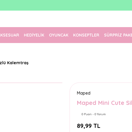
1500 TL Üzeri Ücretsiz Kargo
Tüm Siparişler Aynı Gün Kargoda!
Türkiye'nin En Eğlenceli Kırtasiyesi!
AKSESUAR
HEDİYELİK
OYUNCAK
KONSEPTLER
SÜRPRİZ PAK
özlü Kalemtraş
Maped
Maped Mini Cute Si
0 Puan - 0 Yorum
89,99 TL