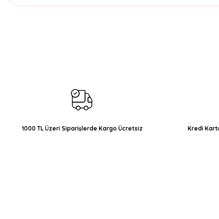
Bu ürünün fiyat bilgisi, resim, ürün açıklamalarında ve diğer konul
Görüş ve önerileriniz için teşekkür ederiz.
Ürün resmi kalitesiz, bozuk veya görüntülenemiyor.
Ürün açıklamasında eksik bilgiler bulunuyor.
Ürün bilgilerinde hatalar bulunuyor.
Ürün fiyatı diğer sitelerden daha pahalı.
Bu ürüne benzer farklı alternatifler olmalı.
1000 TL Üzeri Siparişlerde Kargo Ücretsiz
Kredi Kart