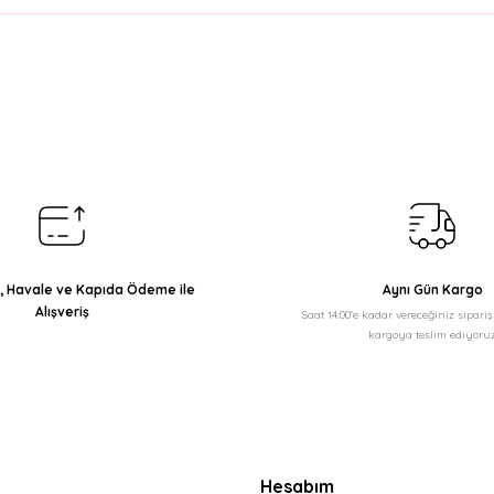
arda yetersiz gördüğünüz noktaları öneri formunu kullanarak tarafımıza il
Bu ürüne ilk yorumu siz yapın!
Yorum Yaz
ı, Havale ve Kapıda Ödeme ile
Aynı Gün Kargo
Alışveriş
Saat 14:00'e kadar vereceğiniz sipari
kargoya teslim ediyoruz
Gönder
Hesabım