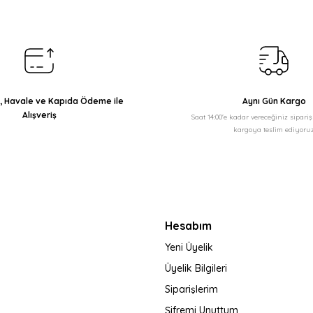
Yorum Yaz
ı, Havale ve Kapıda Ödeme ile
Aynı Gün Kargo
Alışveriş
Saat 14:00'e kadar vereceğiniz sipari
kargoya teslim ediyoruz
Gönder
Hesabım
Yeni Üyelik
Üyelik Bilgileri
Siparişlerim
Şifremi Unuttum