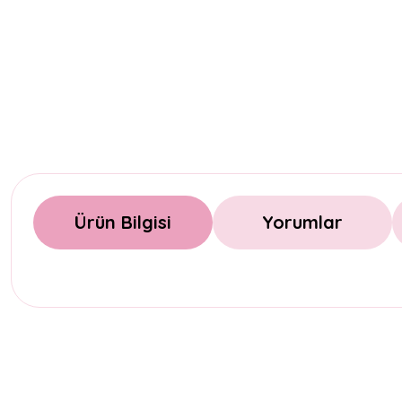
Ürün Bilgisi
Yorumlar
Bu ürünün fiyat bilgisi, resim, ürün açıklamalarında ve diğer konul
Görüş ve önerileriniz için teşekkür ederiz.
Ürün resmi kalitesiz, bozuk veya görüntülenemiyor.