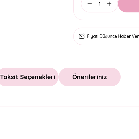
Fiyatı Düşünce Haber Ver
Taksit Seçenekleri
Önerileriniz
arda yetersiz gördüğünüz noktaları öneri formunu kullanarak tarafımıza il
Bu ürüne ilk yorumu siz yapın!