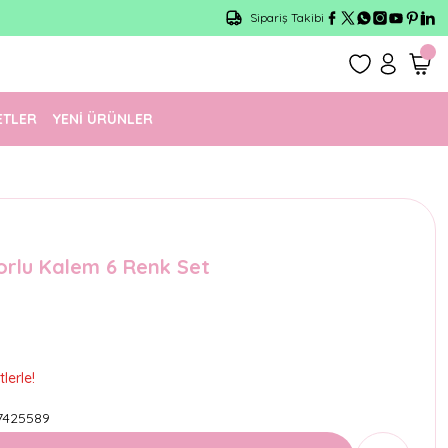
Sipariş Takibi
ETLER
YENİ ÜRÜNLER
orlu Kalem 6 Renk Set
lerle!
7425589