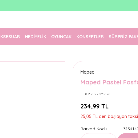
1500 TL Üzeri Ücretsiz Kargo
Tüm Siparişler Aynı Gün Kargoda!
Türkiye'nin En Eğlenceli Kırtasiyesi!
AKSESUAR
HEDİYELİK
OYUNCAK
KONSEPTLER
SÜRPRİZ PAK
Maped
Maped Pastel Fosf
0 Puan - 0 Yorum
234,99 TL
25,05 TL den başlayan taksit
Barkod Kodu
315414