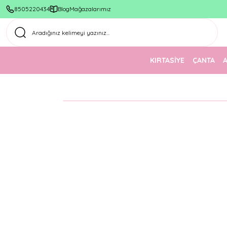
8505220434
Blog
Mağazalarımız
KIRTASİYE
ÇANTA