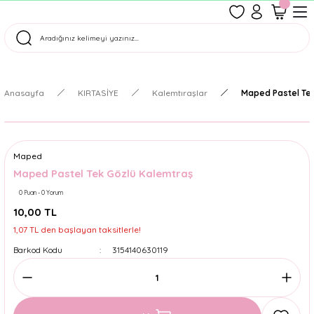
1500 TL Üzeri Ücretsiz Kargo
Tüm Siparişler Aynı Gün Kargoda!
Türkiye'nin En Eğlenceli Kırtasiyesi!
Anasayfa
KIRTASİYE
Kalemtıraşlar
Maped Pastel Te
Maped
Maped Pastel Tek Gözlü Kalemtraş
0 Puan - 0 Yorum
10,00 TL
1,07 TL den başlayan taksitlerle!
Barkod Kodu
3154140630119