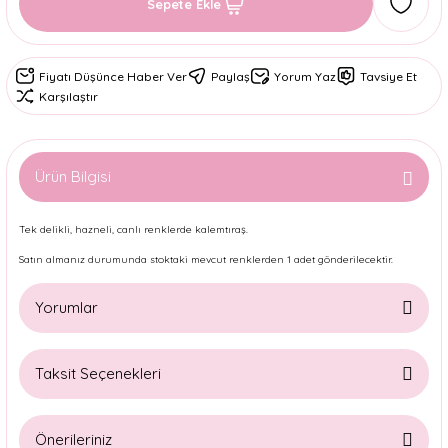
Sepete Ekle
Fiyatı Düşünce Haber Ver
Paylaş
Yorum Yaz
Tavsiye Et
Karşılaştır
Ürün Bilgisi
Tek delikli, hazneli, canlı renklerde kalemtıraş.
Satın almanız durumunda stoktaki mevcut renklerden 1 adet gönderilecektir.
Yorumlar
Taksit Seçenekleri
Bu ürüne ilk yorumu siz yapın!
Önerileriniz