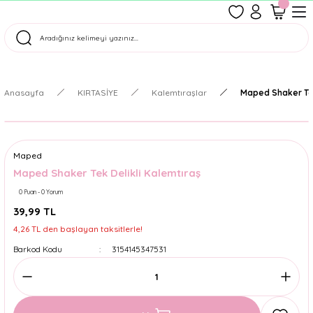
1500 TL Üzeri Ücretsiz Kargo
Tüm Siparişler Aynı Gün Kargoda!
Türkiye'nin En Eğlenceli Kırtasiyesi!
Anasayfa
KIRTASİYE
Kalemtıraşlar
Maped Shaker Tek
Maped
Maped Shaker Tek Delikli Kalemtıraş
0 Puan - 0 Yorum
39,99 TL
4,26 TL den başlayan taksitlerle!
Barkod Kodu
3154145347531