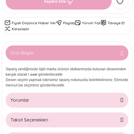
Sepete Ekle
Fiyatı Düşünce Haber Ver
Paylaş
Yorum Yaz
Tavsiye Et
Karşılaştır
Ürün Bilgisi
Sipariş verdiğinizde ilgili marka ürünün stoklarımızda bulunan deseninden
karışık olarak
gönderilecektir.
1 adet
Desen seçimi yapmak isterseniz sipariş notunuzda belirtebilirsiniz. Elimizde
mevcut ise seçiminiz gönderilecektir.
Yorumlar
Taksit Seçenekleri
Bu ürüne ilk yorumu siz yapın!