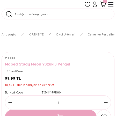
1500 TL Üzeri Ücretsiz Kargo
Tüm Siparişler Aynı Gün Kargoda!
Türkiye'nin En Eğlenceli Kırtasiyesi!
Anasayfa
KIRTASİYE
Okul Ürünleri
Cetvel ve Pergeller
Maped
Maped Study Neon Yüzüklü Pergel
0 Puan - 0 Yorum
99,99 TL
10,66 TL den başlayan taksitlerle!
Barkod Kodu
3154141991004