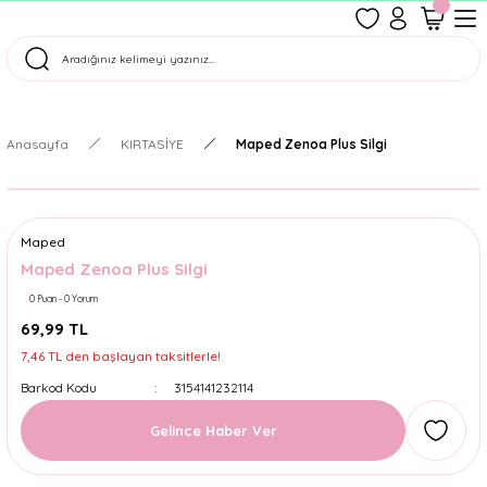
1500 TL Üzeri Ücretsiz Kargo
Tüm Siparişler Aynı Gün Kargoda!
Türkiye'nin En Eğlenceli Kırtasiyesi!
Anasayfa
KIRTASİYE
Maped Zenoa Plus Silgi
Maped
Maped Zenoa Plus Silgi
0 Puan - 0 Yorum
69,99 TL
7,46 TL den başlayan taksitlerle!
Barkod Kodu
3154141232114
Gelince Haber Ver