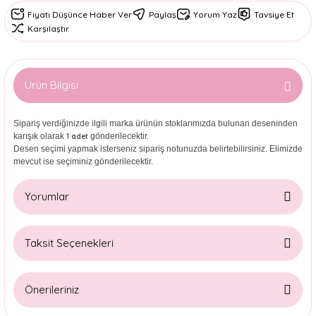
Fiyatı Düşünce Haber Ver
Paylaş
Yorum Yaz
Tavsiye Et
Karşılaştır
Ürün Bilgisi
Sipariş verdiğinizde ilgili marka ürünün stoklarımızda bulunan deseninden
karışık olarak
gönderilecektir.
1 adet
Desen seçimi yapmak isterseniz sipariş notunuzda belirtebilirsiniz. Elimizde
mevcut ise seçiminiz gönderilecektir.
Yorumlar
Taksit Seçenekleri
Bu ürüne ilk yorumu siz yapın!
Önerileriniz
Yorum Yaz