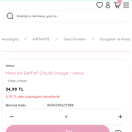
1500 TL Üzeri Ücretsiz Kargo
Tüm Siparişler Aynı Gün Kargoda!
Türkiye'nin En Eğlenceli Kırtasiyesi!
Anasayfa
KIRTASİYE
Okul Ürünleri
Dosyalar ve Klasör
Umur
Mavi A4 Şeffaf Çıtçıtlı Dosya - Umur
0 Puan - 0 Yorum
34,99 TL
3,73 TL den başlayan taksitlerle!
Barkod Kodu
8690345673988