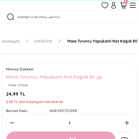
1500 TL Üzeri Ücretsiz Kargo
Tüm Siparişler Aynı Gün Kargoda!
Türkiye'nin En Eğlenceli Kırtasiyesi!
Anasayfa
KIRTASİYE
Maxx Turuncu Yapışkanlı Not Kağıdı 80
Minnoş Dükkan
Maxx Turuncu Yapışkanlı Not Kağıdı 80 yp
0 Puan - 0 Yorum
24,99 TL
2,66 TL den başlayan taksitlerle!
Barkod Kodu
8681285732088