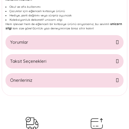
Okul ve ofis kullanımı
Çocuklar için eğlenceli kırtasiye ürünü
Hediye, parti dağıtımı veya sürpriz oyuncak
Koleksiyonluk dekoratif unicorn silgi
Hem işlevsel hem de eğlenceli bir kırtasiye ürünü arıyorsanız, bu sevimli
unicorn
silgi
tam size göre! Günlük yazı deneyiminize biraz sihir katın!
Yorumlar
Taksit Seçenekleri
Bu ürüne ilk yorumu siz yapın!
Önerileriniz
Yorum Yaz
Bu ürünün fiyat bilgisi, resim, ürün açıklamalarında ve diğer
konularda yetersiz gördüğünüz noktaları öneri formunu
kullanarak tarafımıza iletebilirsiniz.
Görüş ve önerileriniz için teşekkür ederiz.
Ürün resmi kalitesiz, bozuk veya görüntülenemiyor.