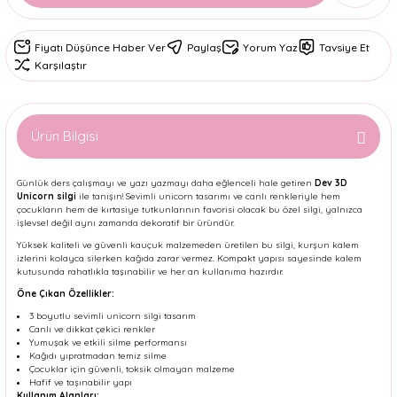
Fiyatı Düşünce Haber Ver
Paylaş
Yorum Yaz
Tavsiye Et
Karşılaştır
Ürün Bilgisi
Günlük ders çalışmayı ve yazı yazmayı daha eğlenceli hale getiren
Dev 3D
Unicorn silgi
ile tanışın! Sevimli unicorn tasarımı ve canlı renkleriyle hem
çocukların hem de kırtasiye tutkunlarının favorisi olacak bu özel silgi, yalnızca
işlevsel değil aynı zamanda dekoratif bir üründür.
Yüksek kaliteli ve güvenli kauçuk malzemeden üretilen bu silgi, kurşun kalem
izlerini kolayca silerken kağıda zarar vermez. Kompakt yapısı sayesinde kalem
kutusunda rahatlıkla taşınabilir ve her an kullanıma hazırdır.
Öne Çıkan Özellikler:
3 boyutlu sevimli unicorn silgi tasarım
Canlı ve dikkat çekici renkler
Yumuşak ve etkili silme performansı
Kağıdı yıpratmadan temiz silme
Çocuklar için güvenli, toksik olmayan malzeme
Hafif ve taşınabilir yapı
Kullanım Alanları: