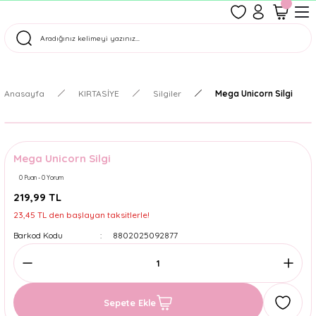
1500 TL Üzeri Ücretsiz Kargo
Tüm Siparişler Aynı Gün Kargoda!
Türkiye'nin En Eğlenceli Kırtasiyesi!
Anasayfa
KIRTASİYE
Silgiler
Mega Unicorn Silgi
Mega Unicorn Silgi
0 Puan - 0 Yorum
219,99 TL
23,45 TL den başlayan taksitlerle!
Barkod Kodu
8802025092877
Sepete Ekle