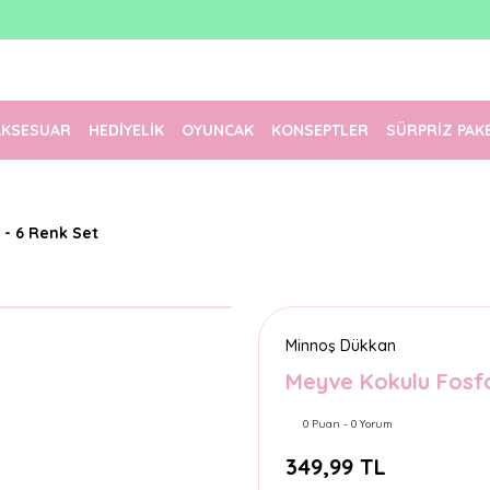
1500 TL Üzeri Ücretsiz Kargo
Tüm Siparişler Aynı Gün Kargoda!
Türkiye'nin En Eğlenceli Kırtasiyesi!
AKSESUAR
HEDİYELİK
OYUNCAK
KONSEPTLER
SÜRPRİZ PAK
- 6 Renk Set
Minnoş Dükkan
Meyve Kokulu Fosfo
0 Puan - 0 Yorum
349,99 TL