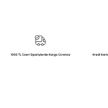
Bu ürünün fiyat bilgisi, resim, ürün açıklamalarında ve diğer konul
Görüş ve önerileriniz için teşekkür ederiz.
Ürün resmi kalitesiz, bozuk veya görüntülenemiyor.
Ürün açıklamasında eksik bilgiler bulunuyor.
Ürün bilgilerinde hatalar bulunuyor.
Ürün fiyatı diğer sitelerden daha pahalı.
Bu ürüne benzer farklı alternatifler olmalı.
1000 TL Üzeri Siparişlerde Kargo Ücretsiz
Kredi Kart