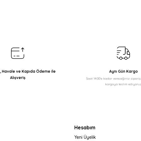
arda yetersiz gördüğünüz noktaları öneri formunu kullanarak tarafımıza il
Bu ürüne ilk yorumu siz yapın!
Yorum Yaz
ı, Havale ve Kapıda Ödeme ile
Aynı Gün Kargo
Alışveriş
Saat 14:00'e kadar vereceğiniz sipari
kargoya teslim ediyoruz
Gönder
Hesabım
Yeni Üyelik