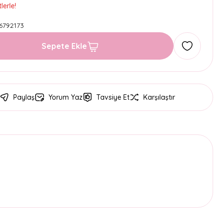
lerle!
6792173
Sepete Ekle
Paylaş
Yorum Yaz
Tavsiye Et
Karşılaştır