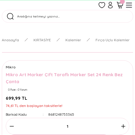
1500 TL Üzeri Ücretsiz Kargo
Tüm Siparişler Aynı Gün Kargoda!
Türkiye'nin En Eğlenceli Kırtasiyesi!
Anasayfa
KIRTASİYE
Kalemler
Fırça Uçlu Kalemler
Mikro
Mikro Art Marker Çift Taraflı Marker Set 24 Renk Bez
Çanta
0 Puan - 0 Yorum
699,99 TL
74,61 TL den başlayan taksitlerle!
Barkod Kodu
8681248753365