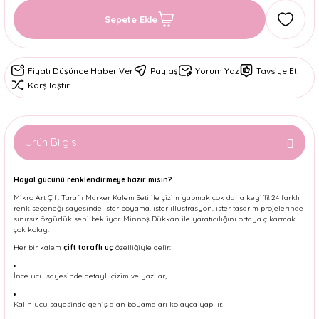
Sepete Ekle
Fiyatı Düşünce Haber Ver
Paylaş
Yorum Yaz
Tavsiye Et
Karşılaştır
Ürün Bilgisi
Hayal gücünü renklendirmeye hazır mısın?
Mikro Art Çift Taraflı Marker Kalem Seti ile çizim yapmak çok daha keyifli! 24 farklı
renk seçeneği sayesinde ister boyama, ister illüstrasyon, ister tasarım projelerinde
sınırsız özgürlük seni bekliyor. Minnoş Dükkan ile yaratıcılığını ortaya çıkarmak
çok kolay!
Her bir kalem
çift taraflı uç
özelliğiyle gelir:
İnce ucu sayesinde detaylı çizim ve yazılar,
Kalın ucu sayesinde geniş alan boyamaları kolayca yapılır.