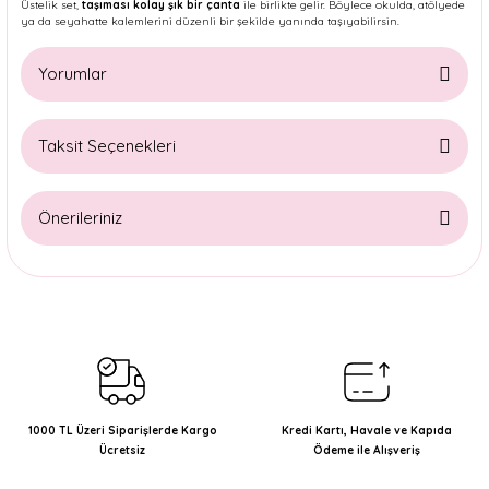
Üstelik set,
taşıması kolay şık bir çanta
ile birlikte gelir. Böylece okulda, atölyede
ya da seyahatte kalemlerini düzenli bir şekilde yanında taşıyabilirsin.
Yorumlar
Taksit Seçenekleri
Bu ürüne ilk yorumu siz yapın!
Önerileriniz
Yorum Yaz
Bu ürünün fiyat bilgisi, resim, ürün açıklamalarında ve diğer
konularda yetersiz gördüğünüz noktaları öneri formunu
kullanarak tarafımıza iletebilirsiniz.
Görüş ve önerileriniz için teşekkür ederiz.
Ürün resmi kalitesiz, bozuk veya görüntülenemiyor.
Ürün açıklamasında eksik bilgiler bulunuyor.
1000 TL Üzeri Siparişlerde Kargo
Kredi Kartı, Havale ve Kapıda
Ücretsiz
Ödeme ile Alışveriş
Ürün bilgilerinde hatalar bulunuyor.
Ürün fiyatı diğer sitelerden daha pahalı.