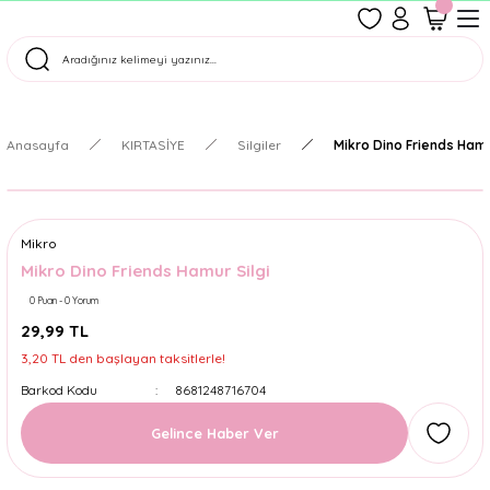
1500 TL Üzeri Ücretsiz Kargo
Tüm Siparişler Aynı Gün Kargoda!
Türkiye'nin En Eğlenceli Kırtasiyesi!
Anasayfa
KIRTASİYE
Silgiler
Mikro Dino Friends Hamu
Mikro
Mikro Dino Friends Hamur Silgi
0 Puan - 0 Yorum
29,99 TL
3,20 TL den başlayan taksitlerle!
Barkod Kodu
8681248716704
Gelince Haber Ver