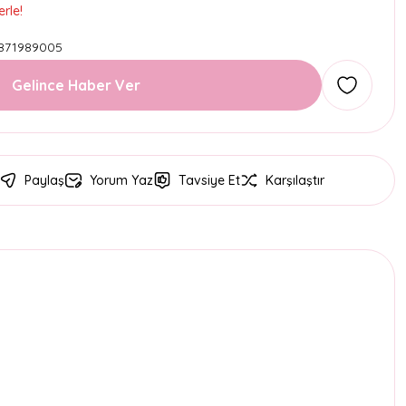
rle!
871989005
Gelince Haber Ver
Paylaş
Yorum Yaz
Tavsiye Et
Karşılaştır