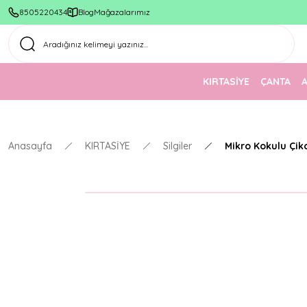
8505220434
Blog
Mağazalarımız
KIRTASİYE
ÇANTA
Anasayfa
KIRTASİYE
Silgiler
Mikro Kokulu Çiko