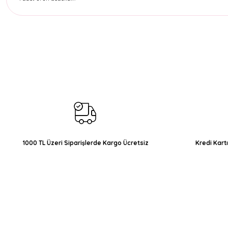
Bu ürünün fiyat bilgisi, resim, ürün açıklamalarında ve diğer konul
Görüş ve önerileriniz için teşekkür ederiz.
Ürün resmi kalitesiz, bozuk veya görüntülenemiyor.
Ürün açıklamasında eksik bilgiler bulunuyor.
Ürün bilgilerinde hatalar bulunuyor.
Ürün fiyatı diğer sitelerden daha pahalı.
Bu ürüne benzer farklı alternatifler olmalı.
1000 TL Üzeri Siparişlerde Kargo Ücretsiz
Kredi Kart