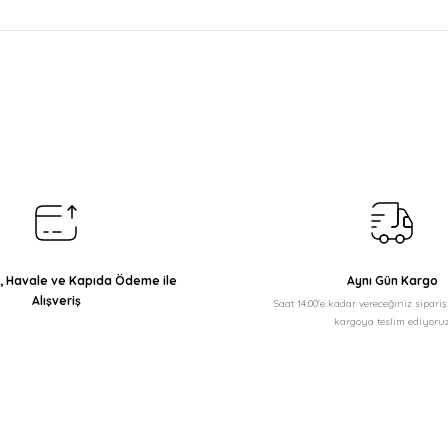
arda yetersiz gördüğünüz noktaları öneri formunu kullanarak tarafımıza il
Bu ürüne ilk yorumu siz yapın!
Yorum Yaz
ı, Havale ve Kapıda Ödeme ile
Aynı Gün Kargo
Alışveriş
Saat 14:00'e kadar vereceğiniz sipari
kargoya teslim ediyoruz
Gönder