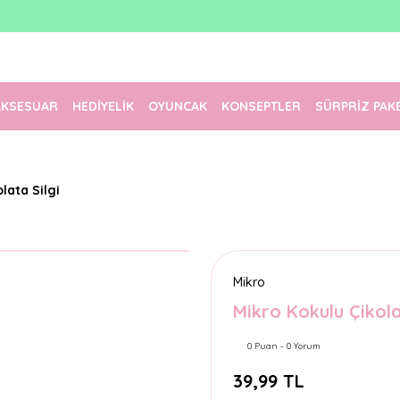
1500 TL Üzeri Ücretsiz Kargo
Tüm Siparişler Aynı Gün Kargoda!
Türkiye'nin En Eğlenceli Kırtasiyesi!
AKSESUAR
HEDİYELİK
OYUNCAK
KONSEPTLER
SÜRPRİZ PAK
lata Silgi
Mikro
Mikro Kokulu Çikola
0 Puan - 0 Yorum
39,99 TL