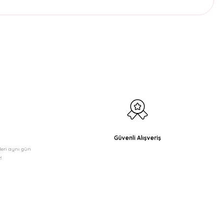
etebilirsiniz.
Güvenli Alışveriş
şleri aynı gün
!