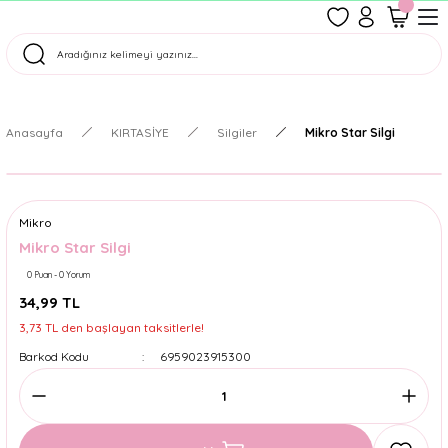
1500 TL Üzeri Ücretsiz Kargo
Tüm Siparişler Aynı Gün Kargoda!
Türkiye'nin En Eğlenceli Kırtasiyesi!
Anasayfa
KIRTASİYE
Silgiler
Mikro Star Silgi
Mikro
Mikro Star Silgi
0 Puan - 0 Yorum
34,99 TL
3,73 TL den başlayan taksitlerle!
Barkod Kodu
6959023915300