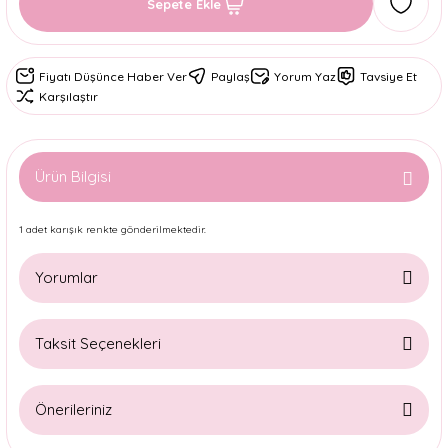
Sepete Ekle
Fiyatı Düşünce Haber Ver
Paylaş
Yorum Yaz
Tavsiye Et
Karşılaştır
Ürün Bilgisi
1 adet karışık renkte gönderilmektedir.
Yorumlar
Taksit Seçenekleri
Bu ürüne ilk yorumu siz yapın!
Önerileriniz
Yorum Yaz