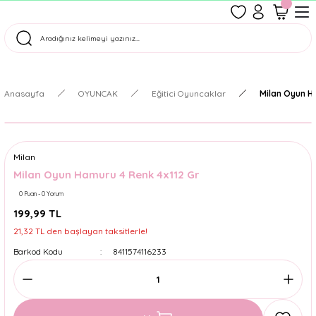
1500 TL Üzeri Ücretsiz Kargo
Tüm Siparişler Aynı Gün Kargoda!
Türkiye'nin En Eğlenceli Kırtasiyesi!
Anasayfa
OYUNCAK
Eğitici Oyuncaklar
Milan Oyun H
Milan
Milan Oyun Hamuru 4 Renk 4x112 Gr
0 Puan - 0 Yorum
199,99 TL
21,32 TL den başlayan taksitlerle!
Barkod Kodu
8411574116233