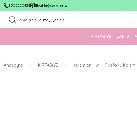
8505220434
Blog
Mağazalarımız
KIRTASİYE
ÇANTA
Anasayfa
KIRTASİYE
Kalemler
Fosforlu Kaleml