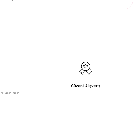
etebilirsiniz.
Güvenli Alışveriş
şleri aynı gün
!