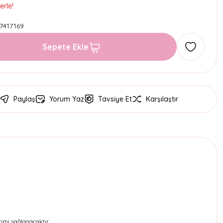
erle!
7417169
Sepete Ekle
Paylaş
Yorum Yaz
Tavsiye Et
Karşılaştır
rimi sağlanacaktır.