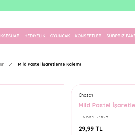
1500 TL Üzeri Ücretsiz Kargo
Tüm Siparişler Aynı Gün Kargoda!
Türkiye'nin En Eğlenceli Kırtasiyesi!
AKSESUAR
HEDİYELİK
OYUNCAK
KONSEPTLER
SÜRPRİZ PAK
er
Mild Pastel İşaretleme Kalemi
Chosch
Mild Pastel İşaret
0 Puan - 0 Yorum
29,99 TL