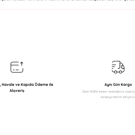
arda yetersiz gördüğünüz noktaları öneri formunu kullanarak tarafımıza il
Bu ürüne ilk yorumu siz yapın!
Yorum Yaz
ı, Havale ve Kapıda Ödeme ile
Aynı Gün Kargo
Alışveriş
Saat 14:00'e kadar vereceğiniz sipari
kargoya teslim ediyoruz
Gönder