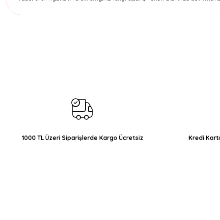
Bu ürünün fiyat bilgisi, resim, ürün açıklamalarında ve diğer konul
Görüş ve önerileriniz için teşekkür ederiz.
Ürün resmi kalitesiz, bozuk veya görüntülenemiyor.
Ürün açıklamasında eksik bilgiler bulunuyor.
Ürün bilgilerinde hatalar bulunuyor.
Ürün fiyatı diğer sitelerden daha pahalı.
Bu ürüne benzer farklı alternatifler olmalı.
1000 TL Üzeri Siparişlerde Kargo Ücretsiz
Kredi Kart