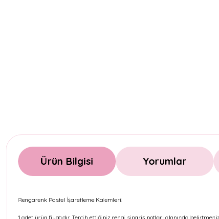
Ürün Bilgisi
Yorumlar
Rengarenk Pastel İşaretleme Kalemleri!
1 adet ürün fiyatıdır. Tercih ettiğiniz rengi sipariş notları alanında belirtm