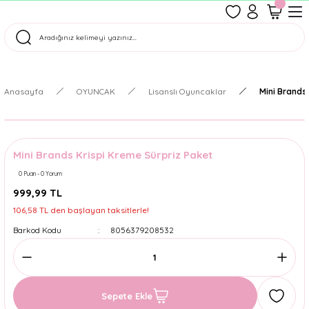
1500 TL Üzeri Ücretsiz Kargo
Tüm Siparişler Aynı Gün Kargoda!
Türkiye'nin En Eğlenceli Kırtasiyesi!
Anasayfa
OYUNCAK
Lisanslı Oyuncaklar
Mini Brands
Mini Brands Krispi Kreme Sürpriz Paket
0 Puan - 0 Yorum
999,99 TL
106,58 TL den başlayan taksitlerle!
Barkod Kodu
8056379208532
Sepete Ekle